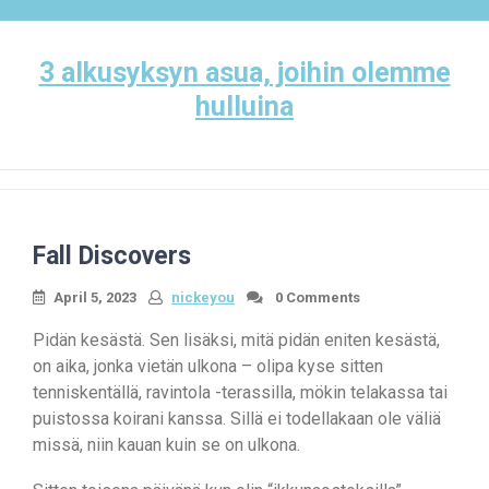
Skip
to
content
3 alkusyksyn asua, joihin olemme
hulluina
Fall Discovers
April 5, 2023
nickeyou
0 Comments
Pidän kesästä. Sen lisäksi, mitä pidän eniten kesästä,
on aika, jonka vietän ulkona – olipa kyse sitten
tenniskentällä, ravintola -terassilla, mökin telakassa tai
puistossa koirani kanssa. Sillä ei todellakaan ole väliä
missä, niin kauan kuin se on ulkona.