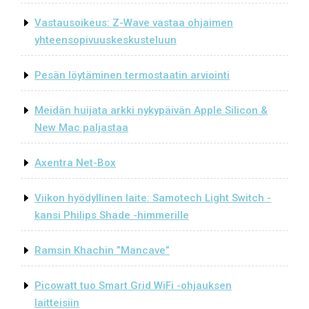
Vastausoikeus: Z-Wave vastaa ohjaimen
yhteensopivuuskeskusteluun
Pesän löytäminen termostaatin arviointi
Meidän huijata arkki nykypäivän Apple Silicon &
New Mac paljastaa
Axentra Net-Box
Viikon hyödyllinen laite: Samotech Light Switch -
kansi Philips Shade -himmerille
Ramsin Khachin ”Mancave”
Picowatt tuo Smart Grid WiFi -ohjauksen
laitteisiin