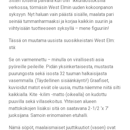
Sitten toisena päivänä kun olin “ikkunaostoksilla”
verkossa, törmäsin West Elmin uuden kokoonpanon
syksyyn. Nyt haluan vain päästä sisälle, maalata pari
seinää tummanharmaaksi ja korjaa kaikkiin suuriin ja
viihtyisään tuotteeseen syksyllä – mene figuuriin!
Tässä on muutama uusista suosikkeistani West Elm:
stä:
Se on varmennettu – minulla on virallisesti asia
pyöreille peileille. Pidän yksinkertaisesta, mustasta
puurungosta sekä isosta 32 tuuman halkaisijasta
vasemmalla. (Täydellinen sisäänkäynti!) Graafiset,
kuvioidut matot eivät ole uusia, mutta näemme niitä silti
kaikkialla. Kite -kilim -matto (oikealla) on kudottu
puuvilla sekä villasekoitus. Yhteisen alueen
mattokokojen lisäksi sitä on saatavana 2-1/2 ‘x 7’
juoksijana. Samoin erinomainen etuhalli.
Nämä söpöt, maalaismaiset juuttikuutiot (vasen) ovat