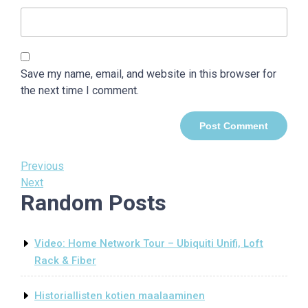
Save my name, email, and website in this browser for
the next time I comment.
Post
Previous
Previous
Post
Next
Next
navigation
Random Posts
Post
Video: Home Network Tour – Ubiquiti Unifi, Loft
Rack & Fiber
Historiallisten kotien maalaaminen