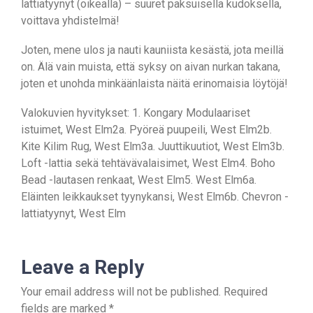
lattiatyynyt (oikealla) – suuret paksuisella kudoksella,
voittava yhdistelmä!
Joten, mene ulos ja nauti kauniista kesästä, jota meillä
on. Älä vain muista, että syksy on aivan nurkan takana,
joten et unohda minkäänlaista näitä erinomaisia ​​löytöjä!
Valokuvien hyvitykset: 1. Kongary Modulaariset
istuimet, West Elm2a. Pyöreä puupeili, West Elm2b.
Kite Kilim Rug, West Elm3a. Juuttikuutiot, West Elm3b.
Loft -lattia sekä tehtävävalaisimet, West Elm4. Boho
Bead -lautasen renkaat, West Elm5. West Elm6a.
Eläinten leikkaukset tyynykansi, West Elm6b. Chevron -
lattiatyynyt, West Elm
Leave a Reply
Your email address will not be published.
Required
fields are marked
*