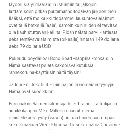
täydellisiä ylimääräisiin istuimiin tai jalkojen
laittamiseen pitkän puutarhanhoitopäivän jälkeen. Sen
lisäksi, että me kaikki tiedämme, lausuntovalaisimet
ovat tällä hetkellä “asia”, samoin kuin niiden ei tarvitse
olla kauhistuttavan kalliita. Pidän näistä parvi -lattiasta
sekä tehtävävalaisimista (oikealla) hintaan 149 dollaria
sekä 79 dollaria USD.
Pukeudu pöydällesi Boho Bead -nappina -renkaisiin.
Nämä saattavat pelata kaksoisvaikutuksia
rannekoruina-käyttäisin näitä täysin!
Ja lopuksi, tekstiilit – niin paljon erinomaisia ​​tyynyjä!
Nämä ovat suosikkini:
Ensinnäkin eläimen rakastajalle ei-brainer. Taiteilijan ja
antiikkikaupan Mike Millerin suunnittelema
eläinleikkaus tyyny (vasen) on osa hänen suurempaa
kokoelmaansa West Elmissä. Toiseksi, nämä Chevron -