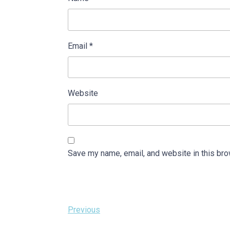
Email
*
Website
Save my name, email, and website in this bro
Post
Previous
Previous
Post
navigation