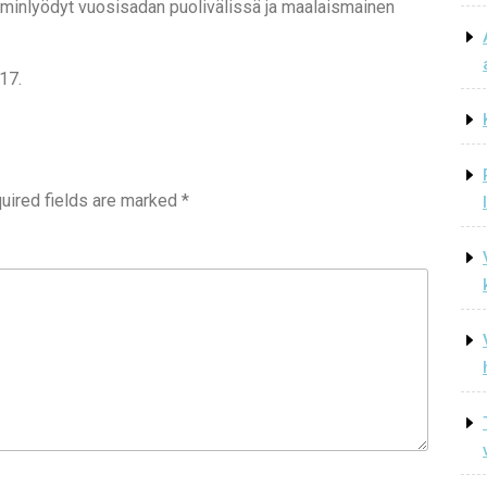
aiminlyödyt vuosisadan puolivälissä ja maalaismainen
17.
uired fields are marked
*