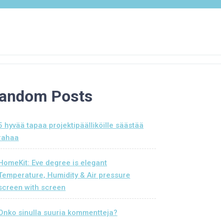
andom Posts
5 hyvää tapaa projektipäälliköille säästää
rahaa
HomeKit: Eve degree is elegant
Temperature, Humidity & Air pressure
screen with screen
Onko sinulla suuria kommentteja?