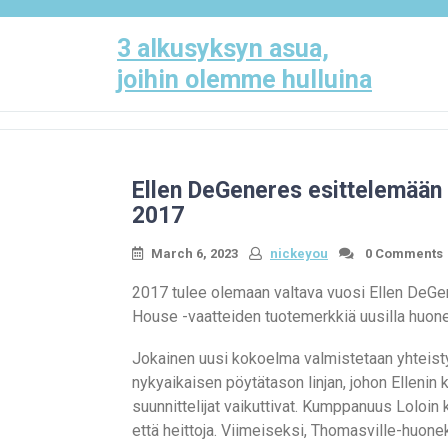
Skip
to
3 alkusyksyn asua,
content
joihin olemme hulluina
Ellen DeGeneres esittelemään
2017
March 6, 2023
nickeyou
0 Comments
2017 tulee olemaan valtava vuosi Ellen DeGe
House -vaatteiden tuotemerkkiä uusilla huonek
Jokainen uusi kokoelma valmistetaan yhteist
nykyaikaisen pöytätason linjan, johon Ellenin k
suunnittelijat vaikuttivat. Kumppanuus Loloin 
että heittoja. Viimeiseksi, Thomasville-huon