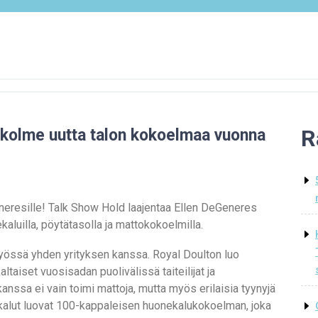
R
 kolme uutta talon kokoelmaa vuonna
neresille! Talk Show Hold laajentaa Ellen DeGeneres
aluilla, pöytätasolla ja mattokokoelmilla.
yössä yhden yrityksen kanssa. Royal Doulton luo
altaiset vuosisadan puolivälissä taiteilijat ja
kanssa ei vain toimi mattoja, mutta myös erilaisia tyynyjä
ekalut luovat 100-kappaleisen huonekalukokoelman, joka