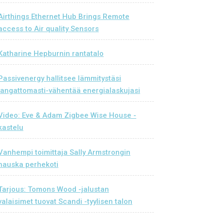
Airthings Ethernet Hub Brings Remote
access to Air quality Sensors
Katharine Hepburnin rantatalo
Passivenergy hallitsee lämmitystäsi
langattomasti-vähentää energialaskujasi
Video: Eve & Adam Zigbee Wise House -
kastelu
Vanhempi toimittaja Sally Armstrongin
hauska perhekoti
Tarjous: Tomons Wood -jalustan
valaisimet tuovat Scandi -tyylisen talon