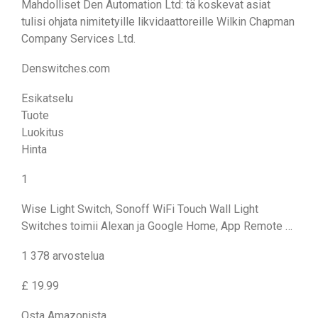
Mahdolliset Den Automation Ltd: tä koskevat asiat
tulisi ohjata nimitetyille likvidaattoreille Wilkin Chapman
Company Services Ltd.
Denswitches.com
Esikatselu
Tuote
Luokitus
Hinta
1
Wise Light Switch, Sonoff WiFi Touch Wall Light
Switches toimii Alexan ja Google Home, App Remote …
1 378 arvostelua
£ 19.99
Osta Amazonista