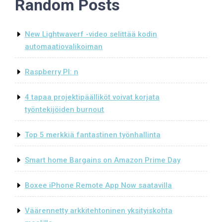
Random Posts
Post
New Lightwaverf -video selittää kodin
automaatiovalikoiman
Raspberry PI: n
4 tapaa projektipäälliköt voivat korjata
työntekijöiden burnout
Top 5 merkkiä fantastinen työnhallinta
Smart home Bargains on Amazon Prime Day
Boxee iPhone Remote App Now saatavilla
Väärennetty arkkitehtoninen yksityiskohta