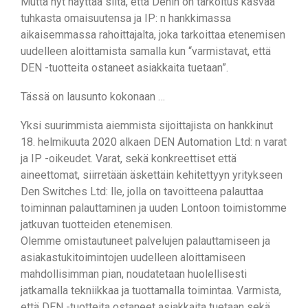
Mutta nyt näyttää siltä, ​​että Denin on tarkoitus kasvaa
tuhkasta omaisuutensa ja IP: n hankkimassa
aikaisemmassa rahoittajalta, joka tarkoittaa etenemisen
uudelleen aloittamista samalla kun “varmistavat, että
DEN -tuotteita ostaneet asiakkaita tuetaan”.
Tässä on lausunto kokonaan …
Yksi suurimmista aiemmista sijoittajista on hankkinut
18. helmikuuta 2020 alkaen DEN Automation Ltd: n varat
ja IP -oikeudet. Varat, sekä konkreettiset että
aineettomat, siirretään äskettäin kehitettyyn yritykseen
Den Switches Ltd: lle, jolla on tavoitteena palauttaa
toiminnan palauttaminen ja uuden Lontoon toimistomme
jatkuvan tuotteiden etenemisen.
Olemme omistautuneet palvelujen palauttamiseen ja
asiakastukitoimintojen uudelleen aloittamiseen
mahdollisimman pian, noudatetaan huolellisesti
jatkamalla tekniikkaa ja tuottamalla toimintaa. Varmista,
että DEN -tuotteita ostaneet asiakkaita tuetaan sekä