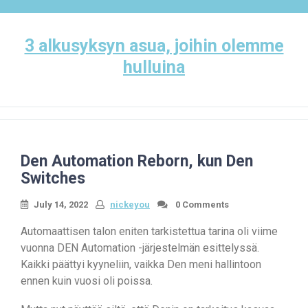
Skip
to
content
3 alkusyksyn asua, joihin olemme
hulluina
Den Automation Reborn, kun Den
Switches
July 14, 2022
nickeyou
0 Comments
Automaattisen talon eniten tarkistettua tarina oli viime
vuonna DEN Automation -järjestelmän esittelyssä.
Kaikki päättyi kyyneliin, vaikka Den meni hallintoon
ennen kuin vuosi oli poissa.