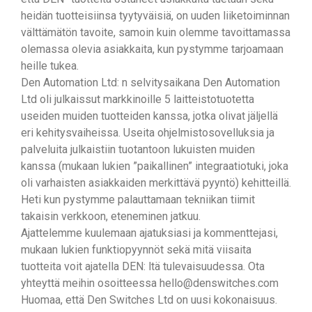
heidän tuotteisiinsa tyytyväisiä, on uuden liiketoiminnan
välttämätön tavoite, samoin kuin olemme tavoittamassa
olemassa olevia asiakkaita, kun pystymme tarjoamaan
heille tukea.
Den Automation Ltd: n selvitysaikana Den Automation
Ltd oli julkaissut markkinoille 5 laitteistotuotetta
useiden muiden tuotteiden kanssa, jotka olivat jäljellä
eri kehitysvaiheissa. Useita ohjelmistosovelluksia ja
palveluita julkaistiin tuotantoon lukuisten muiden
kanssa (mukaan lukien ”paikallinen” integraatiotuki, joka
oli varhaisten asiakkaiden merkittävä pyyntö) kehitteillä.
Heti kun pystymme palauttamaan tekniikan tiimit
takaisin verkkoon, eteneminen jatkuu.
Ajattelemme kuulemaan ajatuksiasi ja kommenttejasi,
mukaan lukien funktiopyynnöt sekä mitä viisaita
tuotteita voit ajatella DEN: ltä tulevaisuudessa. Ota
yhteyttä meihin osoitteessa hello@denswitches.com
Huomaa, että Den Switches Ltd on uusi kokonaisuus.