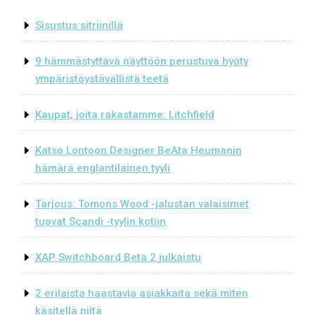
Sisustus sitriinillä
9 hämmästyttävä näyttöön perustuva hyöty
ympäristöystävällistä teetä
Kaupat, joita rakastamme: Litchfield
Katso Lontoon Designer BeAta Heumanin
hämärä englantilainen tyyli
Tarjous: Tomons Wood -jalustan valaisimet
tuovat Scandi -tyylin kotiin
XAP Switchboard Beta 2 julkaistu
2 erilaista haastavia asiakkaita sekä miten
käsitellä niitä