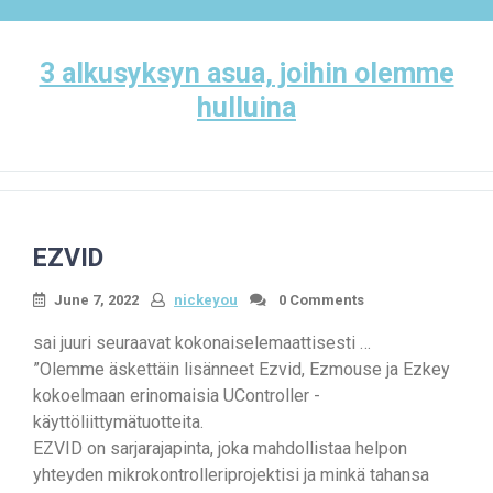
Skip
to
content
3 alkusyksyn asua, joihin olemme
hulluina
EZVID
June 7, 2022
nickeyou
0 Comments
sai juuri seuraavat kokonaiselemaattisesti …
”Olemme äskettäin lisänneet Ezvid, Ezmouse ja Ezkey
kokoelmaan erinomaisia ​​UController -
käyttöliittymätuotteita.
EZVID on sarjarajapinta, joka mahdollistaa helpon
yhteyden mikrokontrolleriprojektisi ja minkä tahansa