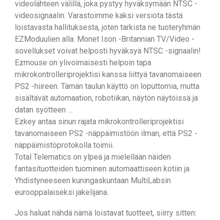
videolähteen välillä, joka pystyy hyväksymään NTSC -
videosignaalin. Varastoimme kaksi versiota tästä
loistavasta hallituksesta, joten tarkista ne tuoteryhmän
EZModuulien alla. Monet Ison -Britannian TV/Video -
sovellukset voivat helposti hyväksyä NTSC -signaalin!
Ezmouse on ylivoimaisesti helpoin tapa
mikrokontrolleriprojektisi kanssa liittyä tavanomaiseen
PS2 -hiireen. Tämän taulun käyttö on loputtomia, mutta
sisältävät automaation, robotiikan, näytön näytöissä ja
datan syötteen …
Ezkey antaa sinun rajata mikrokontrolleriprojektisi
tavanomaiseen PS2 -näppäimistöön ilman, että PS2 -
näppäimistöprotokolla toimii.
Total Telematics on ylpeä ja mielellään näiden
fantasituotteiden tuominen automaattiseen kotiin ja
Yhdistyneeseen kuningaskuntaan MultiLabsin
eurooppalaiseksi jakelijana.
Jos haluat nähdä nämä loistavat tuotteet, siirry sitten: